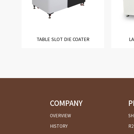
TABLE SLOT DIE COATER
LA
COMPANY
P
OVERVIEW
SH
HISTORY
R2