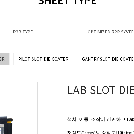
R2R TYPE
OPTIMIZED R2R SYST
ER
PILOT SLOT DIE COATER
GANTRY SLOT DIE COAT
LAB SLOT DI
설치, 이동, 조작이 간편하고 La
저점도(10cps)와 중점도(100