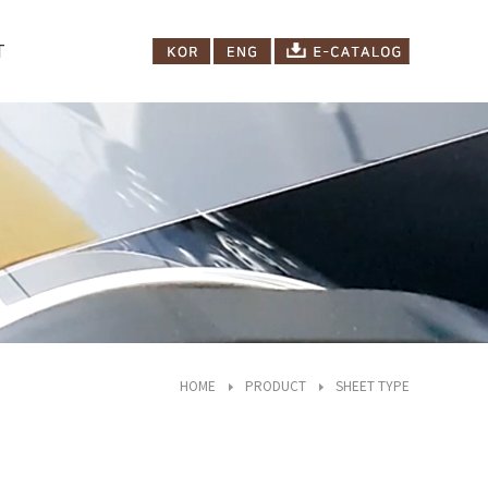
T
HOME
PRODUCT
SHEET TYPE