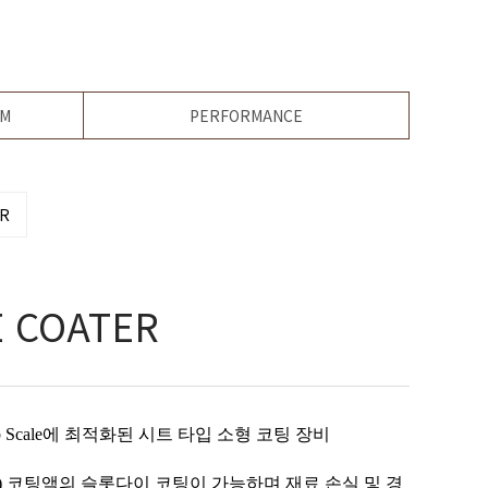
EM
PERFORMANCE
ER
E COATER
b Scale에 최적화된 시트 타입 소형 코팅 장비
0cps) 코팅액의 슬롯다이 코팅이 가능하며 재료 손실 및 경