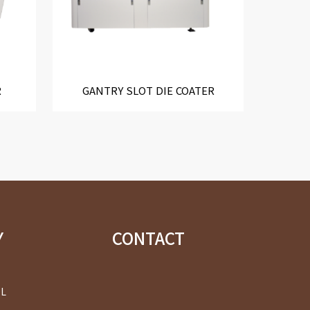
R
GANTRY SLOT DIE COATER
Y
CONTACT
OL