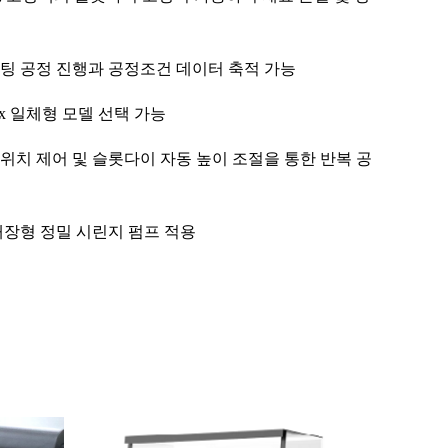
팅 공정 진행과 공정조건 데이터 축적 가능
ox 일체형 모델 선택 가능
위치 제어 및 슬롯다이 자동 높이 조절을 통한 반복 공
내장형 정밀 시린지 펌프 적용